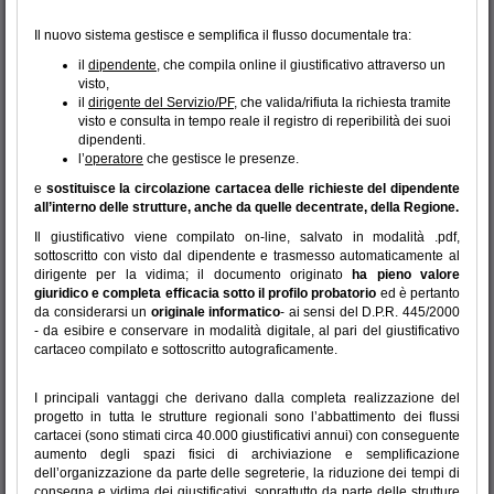
Il nuovo sistema gestisce e semplifica il flusso documentale tra:
il
dipendente
, che compila online il giustificativo attraverso un
visto,
il
dirigente del Servizio/PF
, che valida/rifiuta la richiesta tramite
visto e consulta in tempo reale il registro di reperibilità dei suoi
dipendenti.
l’
operatore
che gestisce le presenze.
e
sostituisce la circolazione cartacea delle richieste del dipendente
all’interno delle strutture, anche da quelle decentrate, della Regione.
Il giustificativo viene compilato on-line, salvato in modalità .pdf,
sottoscritto con visto dal dipendente e trasmesso automaticamente al
dirigente per la vidima; il documento originato
ha pieno valore
giuridico e completa efficacia sotto il profilo probatorio
ed è pertanto
da considerarsi un
originale informatico
- ai sensi del D.P.R. 445/2000
- da esibire e conservare in modalità digitale, al pari del giustificativo
cartaceo compilato e sottoscritto autograficamente.
I principali vantaggi che derivano dalla completa realizzazione del
progetto in tutta le strutture regionali sono l’abbattimento dei flussi
cartacei (sono stimati circa 40.000 giustificativi annui) con conseguente
aumento degli spazi fisici di archiviazione e semplificazione
dell’organizzazione da parte delle segreterie, la riduzione dei tempi di
consegna e vidima dei giustificativi, soprattutto da parte delle strutture