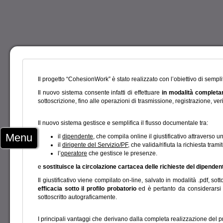
Il progetto “CohesionWork” è stato realizzato con l’obiettivo di semplif
Il nuovo sistema consente infatti di effettuare
in modalità completa
sottoscrizione, fino alle operazioni di trasmissione, registrazione, v
Il nuovo sistema gestisce e semplifica il flusso documentale tra:
Menu
il
dipendente
, che compila online il giustificativo attraverso un
il
dirigente del Servizio/PF
, che valida/rifiuta la richiesta tram
l’
operatore
che gestisce le presenze.
e
sostituisce la circolazione cartacea delle richieste del dipendent
Il giustificativo viene compilato on-line, salvato in modalità .pdf, 
efficacia sotto il profilo probatorio
ed è pertanto da considerars
sottoscritto autograficamente.
I principali vantaggi che derivano dalla completa realizzazione del pr