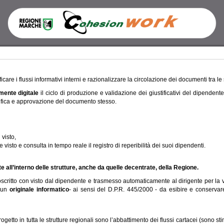
icare i flussi informativi interni e razionalizzare la circolazione dei documenti tra l
mente digitale
il ciclo di produzione e validazione dei giustificativi del dipendent
erifica e approvazione del documento stesso.
 visto,
ite visto e consulta in tempo reale il registro di reperibilità dei suoi dipendenti.
e all’interno delle strutture, anche da quelle decentrate, della Regione.
sottoscritto con visto dal dipendente e trasmesso automaticamente al dirigente per la
i un
originale informatico
- ai sensi del D.P.R. 445/2000 - da esibire e conservare 
ogetto in tutta le strutture regionali sono l’abbattimento dei flussi cartacei (sono s